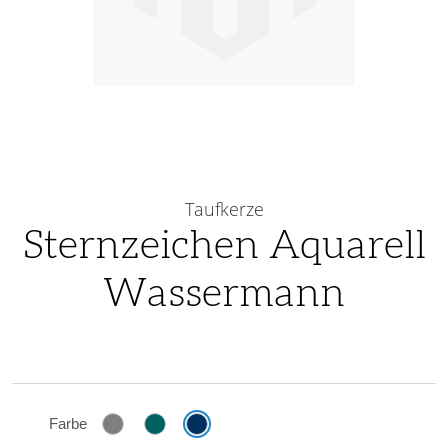
Skip
to
Taufkerze
the
Sternzeichen Aquarell
beginning
Wassermann
of
the
images
gallery
Farbe