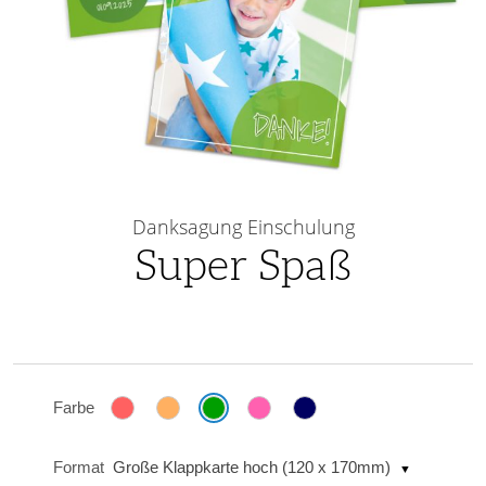
Skip
to
Danksagung Einschulung
the
Super Spaß
beginning
of
the
images
gallery
Farbe
Format
Große Klappkarte hoch (120 x 170mm)