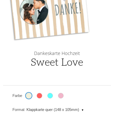
Skip
to
Dankeskarte Hochzeit
the
Sweet Love
beginning
of
the
images
gallery
Farbe
Format
Klappkarte quer (148 x 105mm)