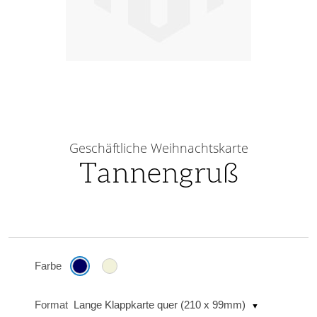
Skip
to
Geschäftliche Weihnachtskarte
the
Tannengruß
beginning
of
the
images
gallery
Farbe
Format
Lange Klappkarte quer (210 x 99mm)