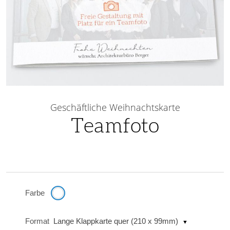
Skip
to
Geschäftliche Weihnachtskarte
the
Teamfoto
beginning
of
the
images
gallery
Farbe
Format
Lange Klappkarte quer (210 x 99mm)