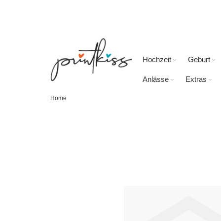
Direkt
zum
Inhalt
Hochzeit
Geburt
Anlässe
Extras
Home
Skip
to
the
end
of
the
images
gallery