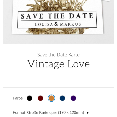
Skip
to
Save the Date Karte
the
Vintage Love
beginning
of
the
images
gallery
Farbe
Format
Große Karte quer (170 x 120mm)