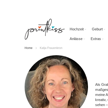
Direkt
zum
Inhalt
Hochzeit
Geburt
Anlässe
Extras
Home
Katja Frauenkron
Als Graf
maßgesc
meine A
kreativ
sehen – 