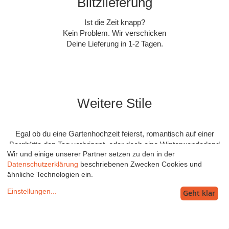
Blitzlieferung
Ist die Zeit knapp?
Kein Problem. Wir verschicken
Deine Lieferung in 1-2 Tagen.
Weitere Stile
Egal ob du eine Gartenhochzeit feierst, romantisch auf einer
Berghütte den Tag verbringst, oder doch eine Winterwonderland
Wir und einige unserer Partner setzen zu den in der
Wedding planst:
Datenschutzerklärung
beschriebenen Zwecken Cookies und
Wir haben die passende Hochzeitskollektion die deinen Tag
ähnliche Technologien ein.
perfekt abrunden.
Einstellungen
...
Geht klar